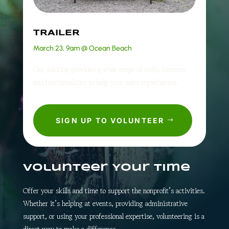
TRAILER
March 23, 9am @ Ocean Beach
Our solution provides a wide range of tools, features,
and functionalities to help your sales organisation.
SIGN UP TO VOLUNTEER
Volunteer Your Time
Offer your skills and time to support the nonprofit’s activities.
Whether it’s helping at events, providing administrative
support, or using your professional expertise, volunteering is a
STARTSEITE
STARTSEITE